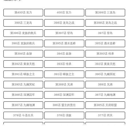
第400话 实力
400话 实力
第399话 三龙岛
399话 三龙岛
398话 龙岛之战
第398话 龙岛之战
第396话 龙族的救兵
第397话 登岛
397话 登岛
396话 龙族的救兵
第395话 遇水迭桥
395话 遇水迭桥
第394话 血脉
394话 血脉
第393话 传承
第392话 黄泉天怒
393话 传承
392话 黄泉天怒
第391话 蟒族之主
391话 蟒族之主
390话 九幽冥杖
第390话 九幽冥杖
第389话 兄弟
389话 兄弟
第388话 深渊囚牢
388话 深渊囚牢
387话 九幽地渊
第387话 九幽地渊
386话 盟主的责任
第385话 天府联盟
379话 斗圣出关
378话 强敌
377话 闭关
376话 杀声震天
375话 骨幽圣者
385话 天府联盟