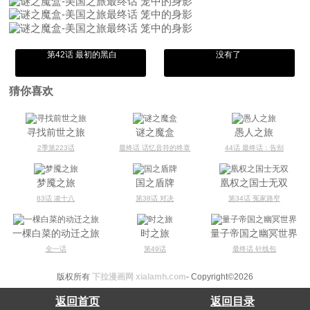
第42话 最初的黑白
没有了
猜你喜欢
寻找前世之旅
谜之魔盒
愚人之旅
2季第223话
最终话 话忆音符的终章
44话 最终话：告别
梦魇之旅
国之盾牌
凰权之国士无双
83话 凌十八
第38话 对决
第34话 冤家路窄
一棵白菜的动迁之旅
时之旅
量子帝国之幽冥世界
全一话
第49话
最终话 针线包
版权所有
下拉漫画网 xialamh.com
- Copyright©2026
返回首页
返回目录