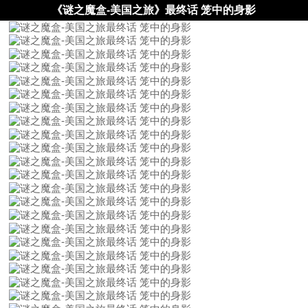
《谜之魔盒-美国之旅》最终话 笼中的身影