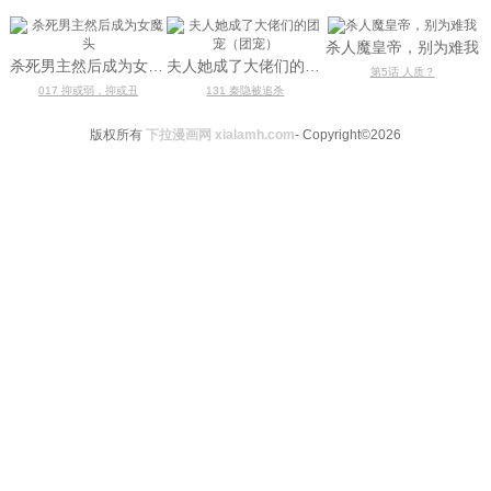
杀人魔皇帝，别为难我
杀死男主然后成为女魔头
夫人她成了大佬们的团宠（团宠）
第5话 人质？
017 抑或弱，抑或丑
131 秦隐被追杀
版权所有
下拉漫画网 xialamh.com
- Copyright©2026