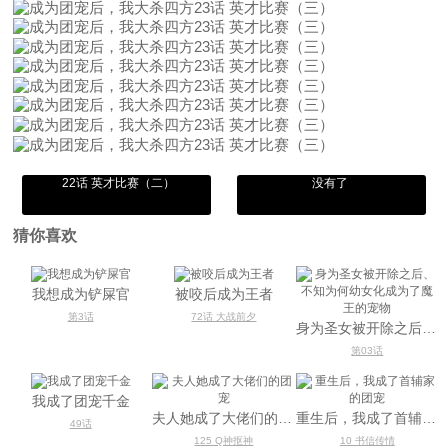
22话 英才比赛（二）
没有了
猜你喜欢
我想成为铲屎官
被咬后成为王者
第3话
72话 大战前夕
身为圣女被开除之后、不知为何幼女化成为了魔王的宠物
第03话
我成了团宠千金
夫人她成了大佬们的团宠
重生后，我成了首辅家的团宠
49话
125 Q神抠神
10 书信传情