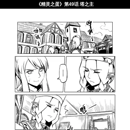
《精灵之蛋》第49话 塔之主