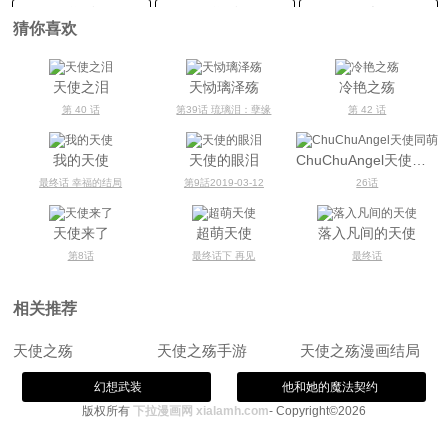
第2话
第1话
预告
猜你喜欢
天使之泪
天恸璃泽殇
冷艳之殇
第 40 话
第39话 琉璃泪：孽缘
第 42 话
我的天使
天使的眼泪
ChuChuAngel天使同萌
最终话 幸福的结局
第9話2019-03-12
26话
天使来了
超萌天使
落入凡间的天使
第8话
最终话下 再见
最终话
相关推荐
天使之殇
天使之殇手游
天使之殇漫画结局
幻想武装
他和她的魔法契约
版权所有
下拉漫画网 xialamh.com
- Copyright©2026