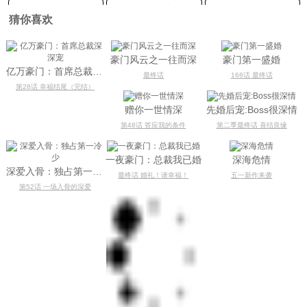
第20话1 邀约
第19话 游岚
第18话 阴霾
猜你喜欢
第17话 迟来的关切
第16话 肉偿
第15话 阿姨
第14话 四大家族
第13话 不平等条约
第12话 你是我的人了
豪门风云之一往而深
豪门第一盛婚
亿万豪门：首席总裁深深宠
最终话
168话 最终话
第11话 回忆
第10话2 意乱情迷
第10话1 意乱情迷
第28话 幸福结尾（完结）
第9话 用身体试戏
第8话 星探
第7话 气球
赠你一世情深
先婚后宠:Boss很深情
第48话 答应我的条件
第二季最终话 喜结良缘
第6话 手撕超模
第5话 乐瑶
第4话 跟我合作
第3话2 救人
第3话1 救人
第2话 这是哪里
一夜豪门：总裁我已婚
深海危情
深爱入骨：独占第一冷少
最终话 婚礼！请幸福！
五一新作来袭
第1话2 我的青春是个笑话
第1话1 我的青春是个笑话
序章 过去
第52话 一场入骨的深爱
预告