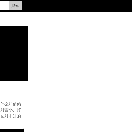
搜索
为什么却偏偏
以对雷小川打
使面对未知的