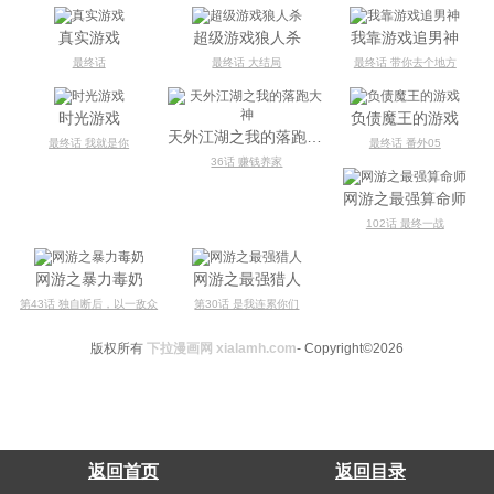
真实游戏
超级游戏狼人杀
我靠游戏追男神
最终话
最终话 大结局
最终话 带你去个地方
时光游戏
负债魔王的游戏
天外江湖之我的落跑大神
最终话 我就是你
最终话 番外05
36话 赚钱养家
网游之最强算命师
102话 最终一战
网游之暴力毒奶
网游之最强猎人
第43话 独自断后，以一敌众
第30话 是我连累你们
版权所有
下拉漫画网 xialamh.com
- Copyright©2026
返回首页
返回目录